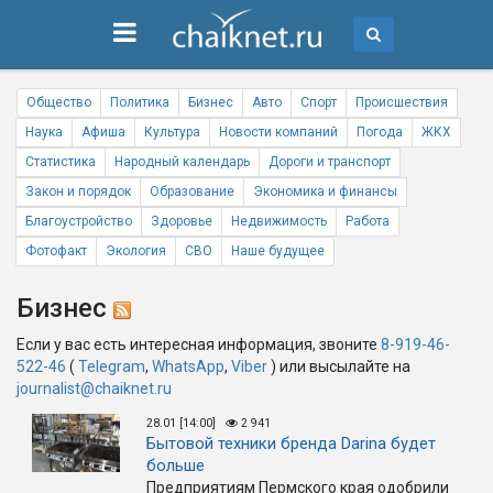
Общество
Политика
Бизнес
Авто
Спорт
Происшествия
Наука
Афиша
Культура
Новости компаний
Погода
ЖКХ
Статистика
Народный календарь
Дороги и транспорт
Закон и порядок
Образование
Экономика и финансы
Благоустройство
Здоровье
Недвижимость
Работа
Фотофакт
Экология
СВО
Наше будущее
Бизнес
Если у вас есть интересная информация, звоните
8-919-46-
522-46
(
Telegram
,
WhatsApp
,
Viber
) или высылайте на
journalist@chaiknet.ru
28.01 [14:00]
2 941
Бытовой техники бренда Darina будет
больше
Предприятиям Пермского края одобрили