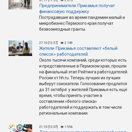
01.11 [11:51]
2 275
Предприниматели Прикамья получат
финансовую поддержку
Пострадавшие во время пандемии малый и
микробизнес Пермского края получат
безвозмездные гранты.
27.10 [12:37]
2 149
Жители Прикамья составляют «белый
список» работодателей
Около тысячи компаний, среди которых есть
и представленные в Пермском крае, прошли
на финальный этап Рейтинга работодателей
России от hh.ru. Теперь лучших из лучших
выберут соискатели. Голосование продлится
до 31 октября: у жителей Прикамья есть ещё
время, чтобы принять участие в
составлении «белого списка»
работодателей и поддержать в том числе
региональные компании.
21.10 [12:07]
1 956