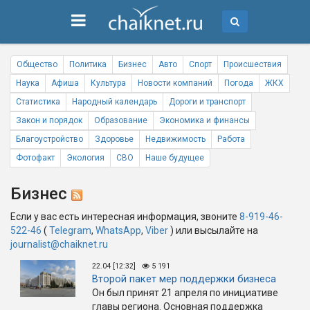
Общество
Политика
Бизнес
Авто
Спорт
Происшествия
Наука
Афиша
Культура
Новости компаний
Погода
ЖКХ
Статистика
Народный календарь
Дороги и транспорт
Закон и порядок
Образование
Экономика и финансы
Благоустройство
Здоровье
Недвижимость
Работа
Фотофакт
Экология
СВО
Наше будущее
Бизнес
Если у вас есть интересная информация, звоните
8-919-46-
522-46
(
Telegram
,
WhatsApp
,
Viber
) или высылайте на
journalist@chaiknet.ru
22.04 [12:32]
5 191
Второй пакет мер поддержки бизнеса
Он был принят 21 апреля по инициативе
главы региона. Основная поддержка