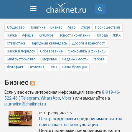
Общество
Политика
Бизнес
Авто
Спорт
Происшествия
Наука
Афиша
Культура
Новости компаний
Погода
ЖКХ
Статистика
Народный календарь
Дороги и транспорт
Закон и порядок
Образование
Экономика и финансы
Благоустройство
Здоровье
Недвижимость
Работа
Фотофакт
Экология
СВО
Наше будущее
Бизнес
Если у вас есть интересная информация, звоните
8-919-46-
522-46
(
Telegram
,
WhatsApp
,
Viber
) или высылайте на
journalist@chaiknet.ru
01.10 [17:28]
2 172
Центр поддержки предпринимательства
приглашает на консультации
Центр поддержки предпринимательства