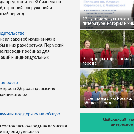
ди представителей бизнеса на
, строений, сооружений и
тний период.
12 лучших результатов Е
литературе, истории и хи
одательстве
исал закон об изменениях в
бы в них разобраться, Пермский
а проводит вебинар для
изаций и индивидуальных
Рекорды, которые войдут
города
ае растёт
 крае в 2,6 раза превысило
принимателей.
Посвящаем Дню России,
юбилею города!
олучили поддержку на общую
Чайковский: са
интересное
ы состоялась очередная комиссия
ие индивидуального