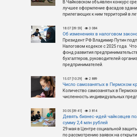
В Чайковском объявлен конкурс сре
лучшее оформление фасадов зданий
прилегающих к ним территорий в ле
18.07 [09:59]
3 084
Об изменениях в налоговом закон
Президент РФ Владимир Путин подп
Налоговом кодексе с 2025 года. Что
фонд развития предпринимательств
бухгалтеров, руководителей орган
предпринимателей.
15.07 [10:29]
2 889
Число самозанятых в Пермском кр
Количество самозанятых в Пермском
численность индивидуальных пред
30.05 [09:41]
3 814
Девять бизнес-идей чайковцев п
сумму 2,4 млн рублей
29 мая в Центре социальной защит
по рассмотрению заявок на открыт