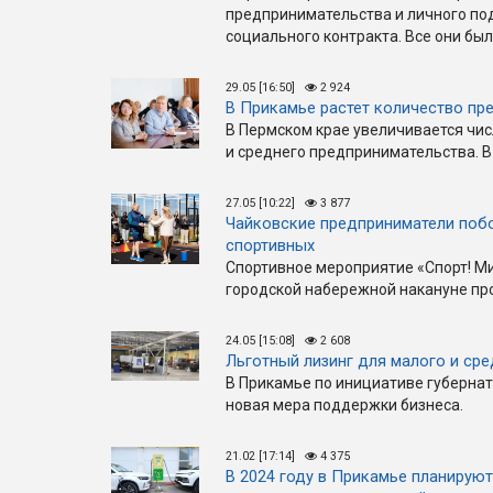
предпринимательства и личного под
социального контракта. Все они бы
29.05 [16:50]
2 924
В Прикамье растет количество пр
В Пермском крае увеличивается чи
и среднего предпринимательства. В
27.05 [10:22]
3 877
Чайковские предприниматели побо
спортивных
Спортивное мероприятие «Спорт! Ми
городской набережной накануне пр
24.05 [15:08]
2 608
Льготный лизинг для малого и сре
В Прикамье по инициативе губерна
новая мера поддержки бизнеса.
21.02 [17:14]
4 375
В 2024 году в Прикамье планируют