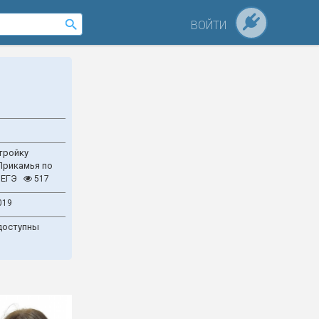
ВОЙТИ
тройку
Прикамья по
 ЕГЭ
517
019
доступны