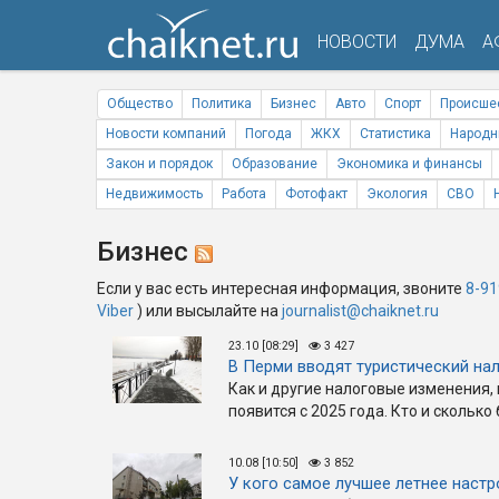
НОВОСТИ
ДУМА
А
Общество
Политика
Бизнес
Авто
Спорт
Происше
Новости компаний
Погода
ЖКХ
Статистика
Народн
Закон и порядок
Образование
Экономика и финансы
Недвижимость
Работа
Фотофакт
Экология
СВО
Бизнес
Если у вас есть интересная информация, звоните
8-91
Viber
) или высылайте на
journalist@chaiknet.ru
23.10 [08:29]
3 427
В Перми вводят туристический на
Как и другие налоговые изменения,
появится с 2025 года. Кто и сколько
10.08 [10:50]
3 852
У кого самое лучшее летнее настр