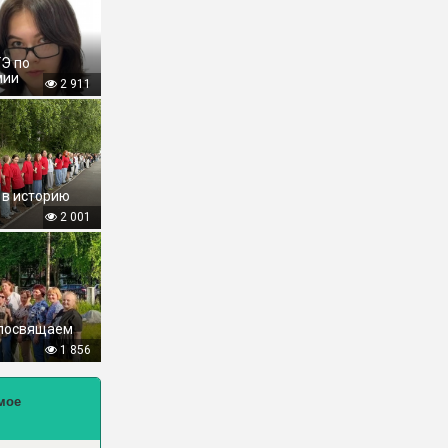
ГЭ по
мии
2 911
 в историю
2 001
 посвящаем
1 856
мое