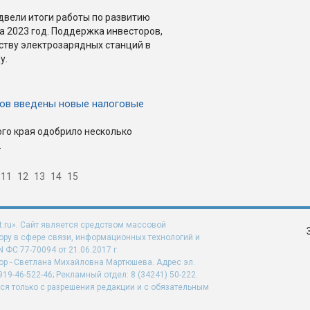
двели итоги работы по развитию
 2023 год. Поддержка инвесторов,
ству электрозарядных станций в
у.
ров введены новые налоговые
го края одобрило несколько
.
11
12
13
14
15
t.ru». Сайт является средством массовой
ру в сфере связи, информационных технологий и
ФС 77-70094 от 21.06.2017 г.
ор - Светлана Михайловна Мартюшева. Адрес эл.
919-46-522-46; Рекламный отдел: 8 (34241) 50-222.
ся только с разрешения редакции и с обязательным