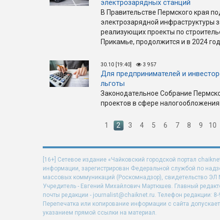
электрозарядных станций
В Правительстве Пермского края по
электрозарядной инфраструктуры за
реализующих проекты по строитель
Прикамье, продолжится и в 2024 год
30.10 [19:40]
3 957
Для предпринимателей и инвесто
льготы
Законодательное Собрание Пермско
проектов в сфере налогообложения
1
2
3
4
5
6
7
8
9
10
[16+] Сетевое издание «Чайковский городской портал chaikne
информации, зарегистрирован Федеральной службой по надзо
массовых коммуникаций (Роскомнадзор), свидетельство ЭЛ N 
Учредитель - Евгений Михайлович Мартюшев. Главный редакт
почты редакции - journalist@chaiknet.ru. Телефон редакции: 8-
Перепечатка или копирование информации с сайта допускает
указанием прямой ссылки на материал.