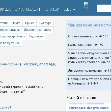
°C
ФИША
ОРГАНИЗАЦИИ
СТАТЬИ
ЕЩЕ
ствия
Наука
Афиша
Культура
Чайковские новости
ый календарь
Дороги и транспорт
Стихи и пение волн
Благоустройство
Здоровье
154
Наше будущее
Гуляй, Сайгатка!
197
Чайковский округ вошёл в 
лидеров муниципалитетов 
количеству стобалльников
9-46-522-46
(
Telegram
,
WhatsApp
,
Янтарное полнолуние
1 
Поездки на метеоре снова 
лог
чайковцам
1 447
 новый туристический налог
 будет платить?
Читайте также
оение?