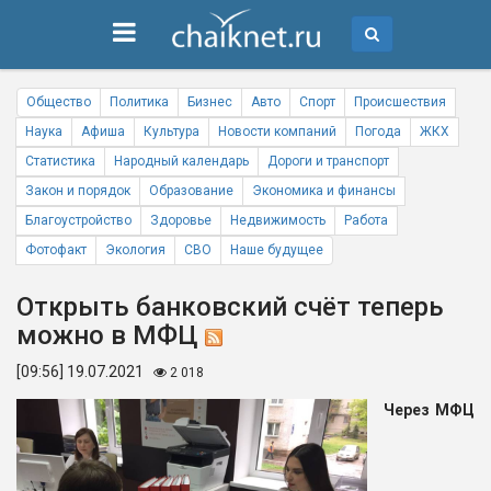
Общество
Политика
Бизнес
Авто
Спорт
Происшествия
Наука
Афиша
Культура
Новости компаний
Погода
ЖКХ
Статистика
Народный календарь
Дороги и транспорт
Закон и порядок
Образование
Экономика и финансы
Благоустройство
Здоровье
Недвижимость
Работа
Фотофакт
Экология
СВО
Наше будущее
Открыть банковский счёт теперь
можно в МФЦ
[09:56] 19.07.2021
2 018
Через МФЦ