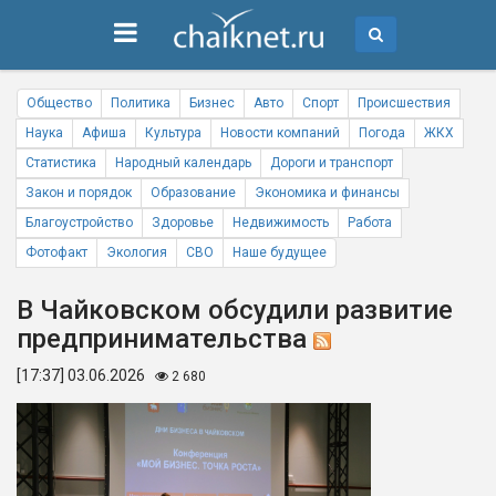
Общество
Политика
Бизнес
Авто
Спорт
Происшествия
Наука
Афиша
Культура
Новости компаний
Погода
ЖКХ
Статистика
Народный календарь
Дороги и транспорт
Закон и порядок
Образование
Экономика и финансы
Благоустройство
Здоровье
Недвижимость
Работа
Фотофакт
Экология
СВО
Наше будущее
В Чайковском обсудили развитие
предпринимательства
[17:37] 03.06.2026
2 680