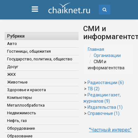
СМИ и
информагентс
Рубрики
Авто
Главная
Гостиницы, общежития
Организации
Государство, политика, общество
СМИ и
Досуг
информагентства
ЖКХ
Животные
>
Радиостанции (6)
>
ТВ (2)
Здоровье и красота
>
Редакции газет,
Компьютеры
журналов (9)
Металлообработка
>
Издательства (1)
Недвижимость
>
Справочные (1)
Нефть, газ
Оборудование
"Частный интерес"
Образование