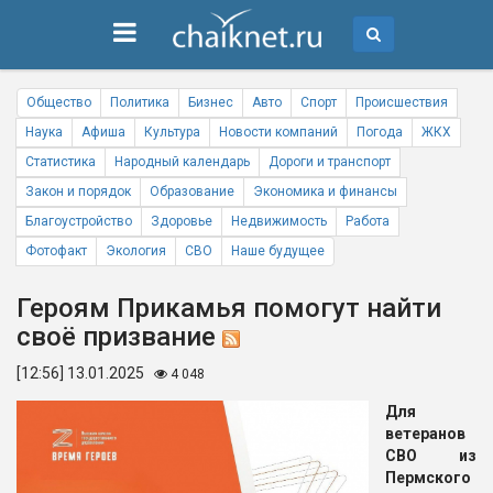
Общество
Политика
Бизнес
Авто
Спорт
Происшествия
Наука
Афиша
Культура
Новости компаний
Погода
ЖКХ
Статистика
Народный календарь
Дороги и транспорт
Закон и порядок
Образование
Экономика и финансы
Благоустройство
Здоровье
Недвижимость
Работа
Фотофакт
Экология
СВО
Наше будущее
Героям Прикамья помогут найти
своё призвание
[12:56] 13.01.2025
4 048
Для
ветеранов
СВО из
Пермского