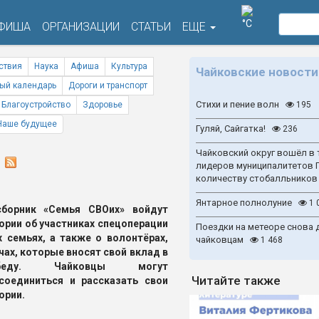
°C
ФИША
ОРГАНИЗАЦИИ
СТАТЬИ
ЕЩЕ
ствия
Наука
Афиша
Культура
Чайковские новости
ый календарь
Дороги и транспорт
Стихи и пение волн
Благоустройство
Здоровье
195
Наше будущее
Гуляй, Сайгатка!
236
Чайковский округ вошёл в 
О
лидеров муниципалитетов 
количеству стобалльников
Янтарное полнолуние
1 
сборник «Семья СВОих» войдут
ории об участниках спецоперации
Поездки на метеоре снова 
х семьях, а также о волонтёрах,
чайковцам
1 468
чах, которые вносят свой вклад в
беду. Чайковцы могут
Читайте также
соединиться и рассказать свои
ории.