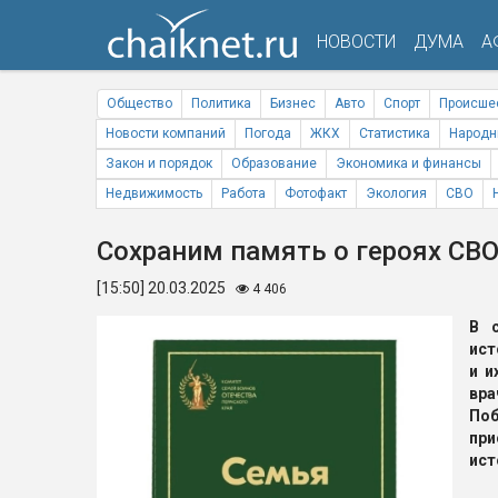
НОВОСТИ
ДУМА
А
Общество
Политика
Бизнес
Авто
Спорт
Происше
Новости компаний
Погода
ЖКХ
Статистика
Народн
Закон и порядок
Образование
Экономика и финансы
Недвижимость
Работа
Фотофакт
Экология
СВО
Сохраним память о героях СВ
[15:50] 20.03.2025
4 406
В 
ист
и и
вра
По
при
ист