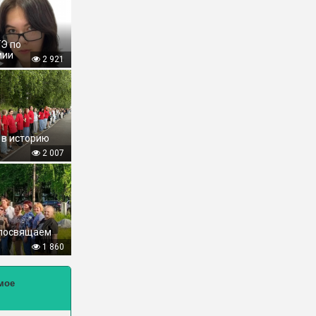
ГЭ по
мии
2 921
 в историю
2 007
 посвящаем
1 860
мое