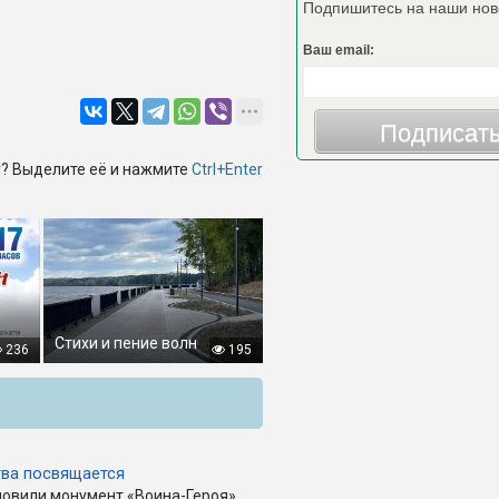
Подпишитесь на наши нов
Ваш email:
Подписат
? Выделите её и нажмите
Ctrl+Enter
Стихи и пение волн
236
195
ва посвящается
новили монумент «Воина-Героя»,