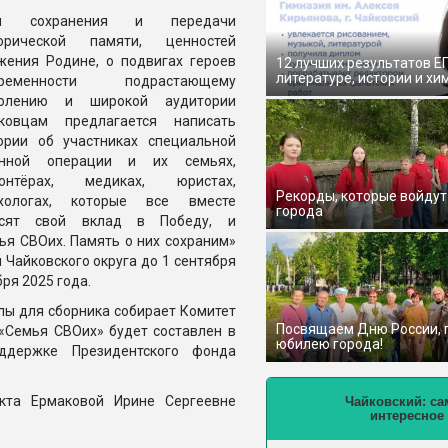
я сохранения и передачи
торической памяти, ценностей
жения Родине, о подвигах героев
12 лучших результатов Е
литературе, истории и хи
временности подрастающему
колению и широкой аудитории
ковцам предлагается написать
ории об участниках специальной
енной операции и их семьях,
лонтёрах, медиках, юристах,
Рекорды, которые войдут
ихологах, которые все вместе
города
осят свой вклад в Победу, и
ья СВОих. Память о них сохраним»
 Чайковского округа до 1 сентября
ря 2025 года.
лы для сборника собирает Комитет
Посвящаем Дню России,
 «Семья СВОих» будет составлен в
юбилею города!
ддержке Президентского фонда
кта Ермаковой Ирине Сергеевне
Чайковский: са
интересное