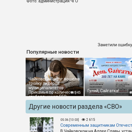
Фото: администрация ЧГО
Заметили ошибку
Популярные новости
Чайковский округ вошёл в
тройку лидеров
муниципалитетов
Гуляй, Сайгатка!
Прикамья по количеству
545
стобалльников ЕГЭ
Другие новости раздела «СВО»
2 615
05.06 [13:03]
Современным защитникам Отечест
В Чайковском на Аллее Славы уста