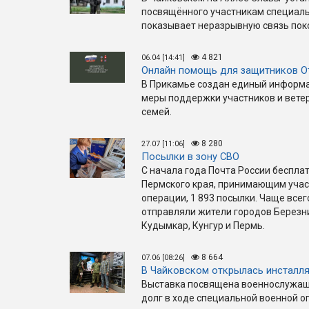
посвящённого участникам специаль
показывает неразрывную связь пок
4 821
06.04 [14:41]
Онлайн помощь для защитников О
В Прикамье создан единый информа
меры поддержки участников и ветер
семей.
8 280
27.07 [11:06]
Посылки в зону СВО
С начала года Почта России беспл
Пермского края, принимающим учас
операции, 1 893 посылки. Чаще вс
отправляли жители городов Березн
Кудымкар, Кунгур и Пермь.
8 664
07.06 [08:26]
В Чайковском открылась инсталл
Выставка посвящена военнослужащ
долг в ходе специальной военной о