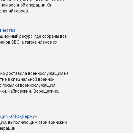
ной военной операции. Он
олений героев.
тчества
ционный ресурс, где собраны все
анов СВО, а также членов их
атно доставила военнослужащим из
тие в специальной военной
его посылки военнослужащим
ики, Чайковский, Верещагино,
яция «СВО-Держу»
им, выполняющим свой воинский
перации.