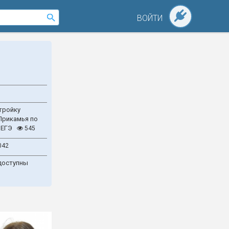
ВОЙТИ
тройку
Прикамья по
 ЕГЭ
545
042
доступны