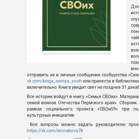
Дл
ис
слу
со
по
чай
ист
во
во
пс
вн
отправить их в личные сообщения сообщества «Сем
vk.com/kniga_semya_svoih
или принести в библиотеки
включительно. Книга увидит свет не позднее 31 декаб
Все истории войдут в книгу «Семья СВОих». Материа
семей воинов Отечества Пермского края». Сборник
рамках социального проекта «СВОи59» при по
культурных инициатив.
Все вопросы можно задать руководителю прое
https://vk.com/iermakova78