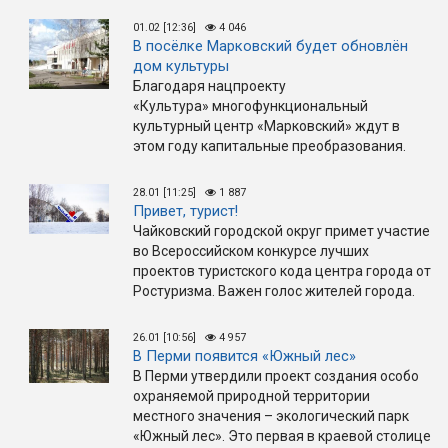
01.02 [12:36]
4 046
В посёлке Марковский будет обновлён
дом культуры
Благодаря нацпроекту
«Культура» многофункциональный
культурный центр «Марковский» ждут в
этом году капитальные преобразования.
28.01 [11:25]
1 887
Привет, турист!
Чайковский городской округ примет участие
во Всероссийском конкурсе лучших
проектов туристского кода центра города от
Ростуризма. Важен голос жителей города.
26.01 [10:56]
4 957
В Перми появится «Южный лес»
В Перми утвердили проект создания особо
охраняемой природной территории
местного значения – экологический парк
«Южный лес». Это первая в краевой столице