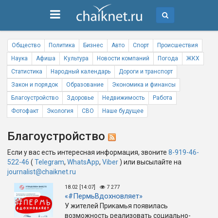
Общество
Политика
Бизнес
Авто
Спорт
Происшествия
Наука
Афиша
Культура
Новости компаний
Погода
ЖКХ
Статистика
Народный календарь
Дороги и транспорт
Закон и порядок
Образование
Экономика и финансы
Благоустройство
Здоровье
Недвижимость
Работа
Фотофакт
Экология
СВО
Наше будущее
Благоустройство
Если у вас есть интересная информация, звоните
8-919-46-
522-46
(
Telegram
,
WhatsApp
,
Viber
) или высылайте на
journalist@chaiknet.ru
18.02 [14:07]
7 277
«#ПермьВдохновляет»
У жителей Прикамья появилась
возможность реализовать социально-