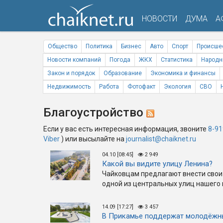
НОВОСТИ
ДУМА
А
Общество
Политика
Бизнес
Авто
Спорт
Происше
Новости компаний
Погода
ЖКХ
Статистика
Народн
Закон и порядок
Образование
Экономика и финансы
Недвижимость
Работа
Фотофакт
Экология
СВО
Благоустройство
Если у вас есть интересная информация, звоните
8-91
Viber
) или высылайте на
journalist@chaiknet.ru
04.10 [08:45]
2 949
Какой вы видите улицу Ленина?
Чайковцам предлагают внести свои
одной из центральных улиц нашего 
14.09 [17:27]
3 457
В Прикамье поддержат молодёжн