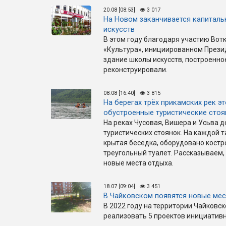
20.08 [08:53]
3 017
На Новом заканчивается капитал
искусств
В этом году благодаря участию Вот
«Культура», инициированном През
здание школы искусств, построенное
реконструировали.
08.08 [16:40]
3 815
На берегах трёх прикамских рек э
обустроенные туристические стоя
На реках Чусовая, Вишера и Усьва 
туристических стоянок. На каждой т
крытая беседка, оборудовано костр
треугольный туалет. Рассказываем,
новые места отдыха.
18.07 [09:04]
3 451
В Чайковском появятся новые мес
В 2022 году на территории Чайковск
реализовать 5 проектов инициатив