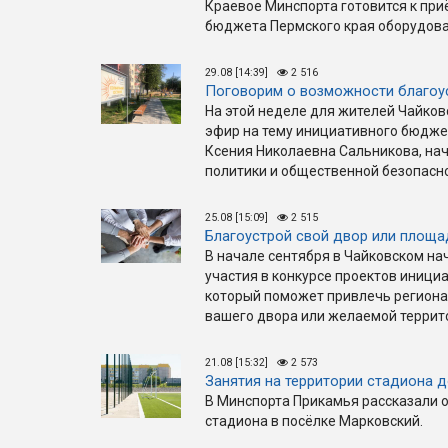
Краевое Минспорта готовится к при
бюджета Пермского края оборудован
29.08 [14:39]
2 516
Поговорим о возможности благоу
На этой неделе для жителей Чайков
эфир на тему инициативного бюдже
Ксения Николаевна Сальникова, на
политики и общественной безопасн
25.08 [15:09]
2 515
Благоустрой свой двор или площа
В начале сентября в Чайковском на
участия в конкурсе проектов иниц
который поможет привлечь региона
вашего двора или желаемой террит
21.08 [15:32]
2 573
Занятия на территории стадиона 
В Минспорта Прикамья рассказали о
стадиона в посёлке Марковский.