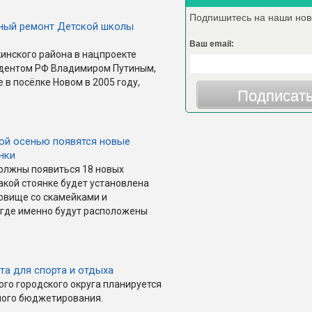
Подпишитесь на наши нов
ьный ремонт Детской школы
Ваш email:
кинского района в нацпроекте
идентом РФ Владимиром Путиным,
 в посёлке Новом в 2005 году,
Подписат
той осенью появятся новые
нки
должны появиться 18 новых
акой стоянке будет установлена
овище со скамейками и
 где именно будут расположены
та для спорта и отдыха
ого городского округа планируется
ного бюджетирования.