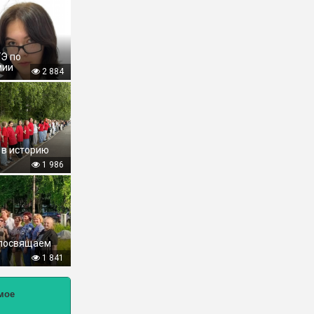
ГЭ по
мии
2 884
 в историю
1 986
 посвящаем
1 841
мое