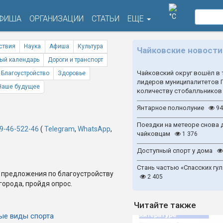
°C
ФИША
ОРГАНИЗАЦИИ
СТАТЬИ
ЕЩЕ
ствия
Наука
Афиша
Культура
Чайковские новости
ый календарь
Дороги и транспорт
Чайковский округ вошёл в 
Благоустройство
Здоровье
лидеров муниципалитетов 
Наше будущее
количеству стобалльников
Янтарное полнолуние
94
Поездки на метеоре снова 
9-46-522-46
(
Telegram
,
WhatsApp
,
чайковцам
1 376
Доступный спорт у дома
Стань частью «Спасских гул
 предложения по благоустройству
2 405
города, пройдя опрос.
Читайте также
ые виды спорта