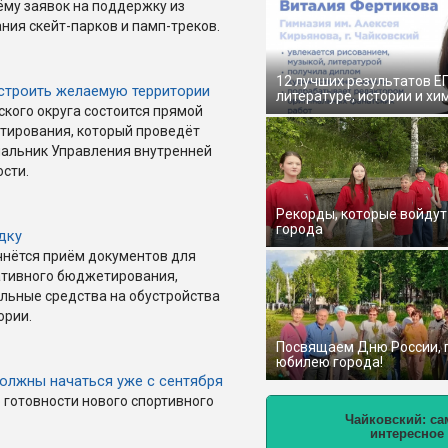
ёму заявок на поддержку из
ия скейт-парков и памп-треков.
12 лучших результатов Е
строить желаемую территории
литературе, истории и хи
ского округа состоится прямой
тирования, который проведёт
чальник Управления внутренней
ости.
Рекорды, которые войдут
города
дку
чнётся приём документов для
иативного бюджетирования,
льные средства на обустройства
ории.
Посвящаем Дню России,
юбилею города!
должны начаться уже с сентября
 готовности нового спортивного
Чайковский: са
интересное