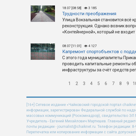
18.07 [08:58]
3 185
Трудности преображения
Улица Вокзальная становится всё к
реконструкция. Однако возник вопро
«Контейнерной», который не входит
08.07 [11:01]
4 127
Капремонт спортобъектов с подд
С этого года муниципалитеты Прикам
проводить капитальные ремонты об
инфраструктуры за счёт средств ре
1
2
3
4
5
6
7
8
9
1
[16+] Сетевое издание «Чайковский городской портал chaikne
информации, зарегистрирован Федеральной службой по надзо
массовых коммуникаций (Роскомнадзор), свидетельство ЭЛ N 
Учредитель - Евгений Михайлович Мартюшев. Главный редакт
почты редакции - journalist@chaiknet.ru. Телефон редакции: 8-
Перепечатка или копирование информации с сайта допускает