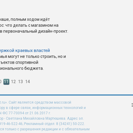
раше, полным ходом идёт
с: что делать с магазином на
 в первоначальный дизайн-проект.
ержкой краевых властей
ья могут не только строить, но и
ъектов спортивной
гионального бюджета.
0
11
12
13
14
t.ru». Сайт является средством массовой
ру в сфере связи, информационных технологий и
ФС 77-70094 от 21.06.2017 г.
ор - Светлана Михайловна Мартюшева. Адрес эл.
919-46-522-46; Рекламный отдел: 8 (34241) 50-222.
ся только с разрешения редакции и с обязательным