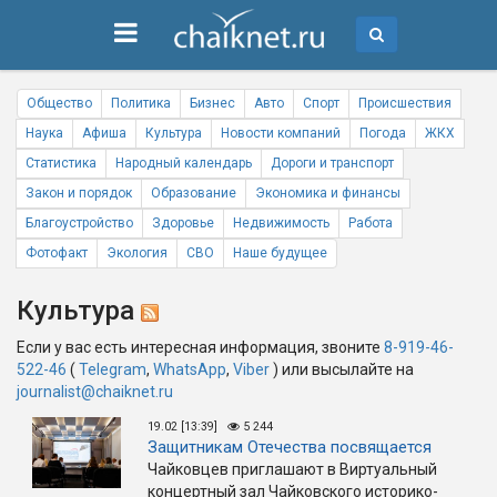
Общество
Политика
Бизнес
Авто
Спорт
Происшествия
Наука
Афиша
Культура
Новости компаний
Погода
ЖКХ
Статистика
Народный календарь
Дороги и транспорт
Закон и порядок
Образование
Экономика и финансы
Благоустройство
Здоровье
Недвижимость
Работа
Фотофакт
Экология
СВО
Наше будущее
Культура
Если у вас есть интересная информация, звоните
8-919-46-
522-46
(
Telegram
,
WhatsApp
,
Viber
) или высылайте на
journalist@chaiknet.ru
19.02 [13:39]
5 244
Защитникам Отечества посвящается
Чайковцев приглашают в Виртуальный
концертный зал Чайковского историко-