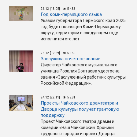
26.12 [13:05]
5 433
Год коми-пермяцкого языка
Указом губернатора Пермского края 2025
год будет посвящён Коми-Пермяцкому
округу, территории в следующем году
исполнится сто лет.
25.12 [12:59]
5 150
Заслужила почётное звание
Директор Чайковского музыкального
училища Розалия Болтаева удостоена
звания «Заслуженный работник культуры
Российской Федерации».
24.12 [22:11]
5 281
Проекты Чайковского драмтеатра и
Дворца культуры получат грантовую
поддержку
Проект Чайковского театра драмы и
комедии «Наш Чайковский. Хроники
трудового города» и проект Дворца