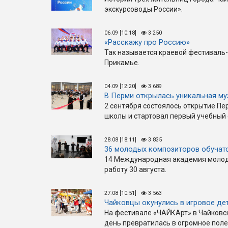
экскурсоводы России».
06.09 [10:18]
3 250
«Расскажу про Россию»
Так называется краевой фестиваль-
Прикамье.
04.09 [12:20]
3 689
В Перми открылась уникальная м
2 сентября состоялось открытие П
школы и стартовал первый учебный 
28.08 [18:11]
3 835
36 молодых композиторов обучат
14 Международная академия молод
работу 30 августа.
27.08 [10:51]
3 563
Чайковцы окунулись в игровое де
На фестивале «ЧАЙКАрт» в Чайковс
день превратилась в огромное поле