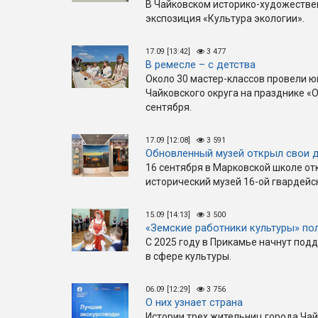
В Чайковском историко-художестве
экспозиция «Культура экологии».
17.09 [13:42]
3 477
В ремесле – с детства
Около 30 мастер-классов провели ю
Чайковского округа на празднике «
сентября.
17.09 [12:08]
3 591
Обновленный музей открыл свои 
16 сентября в Марковской школе от
исторический музей 16-ой гвардейс
15.09 [14:13]
3 500
«Земские работники культуры» по
С 2025 году в Прикамье начнут по
в сфере культуры.
06.09 [12:29]
3 756
О них узнает страна
Истории трех жительниц города Чай