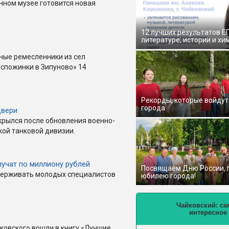
нном музее готовится новая
12 лучших результатов Е
литературе, истории и хи
ные ремесленники из сел
Оспожинки в Зипуново» 14
Рекорды, которые войдут
города
двери
крылся после обновления военно-
кой танковой дивизии.
лучат по миллиону рублей
Посвящаем Дню России,
ддерживать молодых специалистов
юбилею города!
Чайковский: са
интересное
ковского вошли в книгу «Лучшие