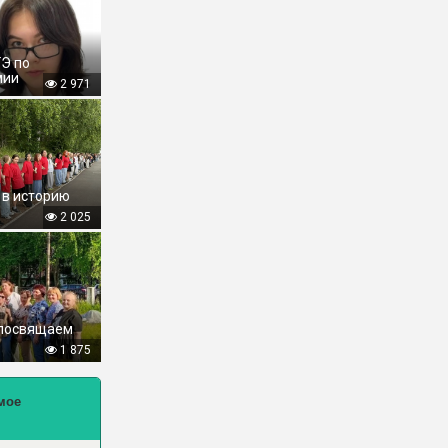
ГЭ по
мии
2 971
 в историю
2 025
 посвящаем
1 875
мое