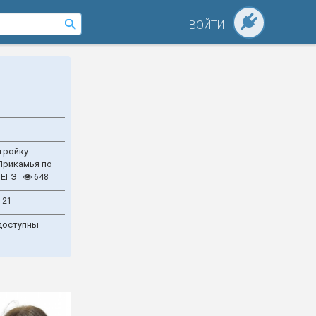
ВОЙТИ
тройку
Прикамья по
 ЕГЭ
648
121
доступны