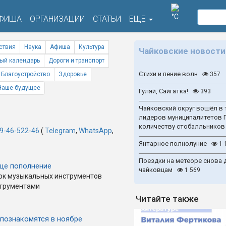
°C
ФИША
ОРГАНИЗАЦИИ
СТАТЬИ
ЕЩЕ
ствия
Наука
Афиша
Культура
Чайковские новости
ый календарь
Дороги и транспорт
Стихи и пение волн
Благоустройство
Здоровье
357
Наше будущее
Гуляй, Сайгатка!
393
Чайковский округ вошёл в 
лидеров муниципалитетов 
количеству стобалльников
9-46-522-46
(
Telegram
,
WhatsApp
,
Янтарное полнолуние
1 
Поездки на метеоре снова 
ще пополнение
чайковцам
1 569
арк музыкальных инструментов
струментами
Читайте также
 познакомятся в ноябре