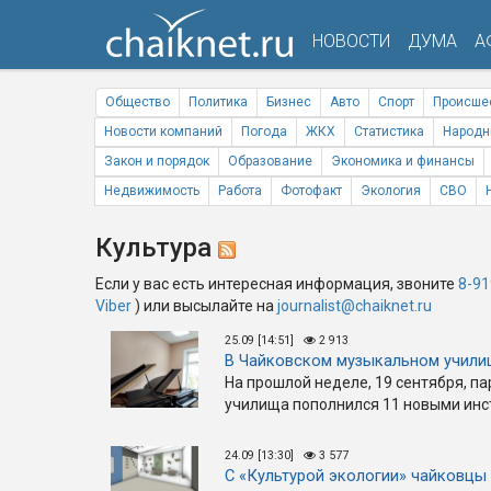
НОВОСТИ
ДУМА
А
Общество
Политика
Бизнес
Авто
Спорт
Происше
Новости компаний
Погода
ЖКХ
Статистика
Народн
Закон и порядок
Образование
Экономика и финансы
Недвижимость
Работа
Фотофакт
Экология
СВО
Культура
Если у вас есть интересная информация, звоните
8-91
Viber
) или высылайте на
journalist@chaiknet.ru
25.09 [14:51]
2 913
В Чайковском музыкальном учили
На прошлой неделе, 19 сентября, п
училища пополнился 11 новыми ин
24.09 [13:30]
3 577
С «Культурой экологии» чайковцы