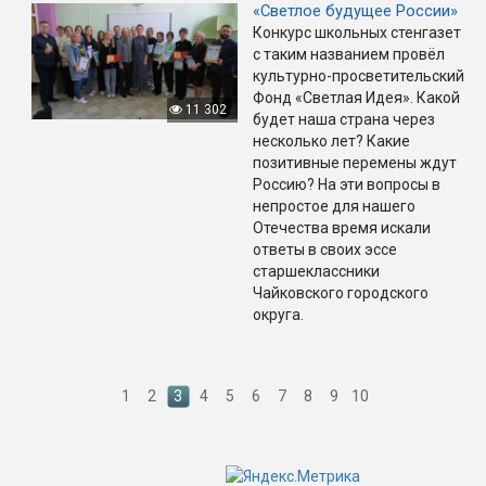
«Светлое будущее России»
Конкурс школьных стенгазет
с таким названием провёл
культурно-просветительский
Фонд «Светлая Идея». Какой
11 302
будет наша страна через
несколько лет? Какие
позитивные перемены ждут
Россию? На эти вопросы в
непростое для нашего
Отечества время искали
ответы в своих эссе
старшеклассники
Чайковского городского
округа.
1
2
3
4
5
6
7
8
9
10