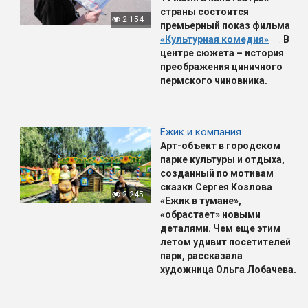
страны состоится
2 154
премьерный показ
фильма
«Культурная комедия»
.
В
центре сюжета – история
преображения циничного
пермского чиновника.
Ёжик и компания
Арт-объект в городском
парке культуры и отдыха,
созданный по мотивам
сказки Сергея Козлова
2 245
«Ежик в тумане»,
«обрастает» новыми
деталями. Чем еще этим
летом удивит посетителей
парк, рассказала
художница Ольга Лобачева.