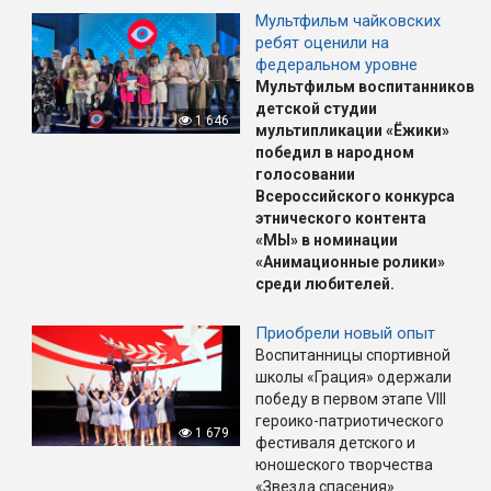
Мультфильм чайковских
ребят оценили на
федеральном уровне
Мультфильм воспитанников
детской студии
1 646
мультипликации «Ёжики»
победил в народном
голосовании
Всероссийского конкурса
этнического контента
«МЫ»
в номинации
«Анимационные ролики»
среди любителей
.
Приобрели новый опыт
Воспитанницы спортивной
школы «Грация» одержали
победу в первом этапе VIII
героико-патриотического
1 679
фестиваля детского и
юношеского творчества
«Звезда спасения».