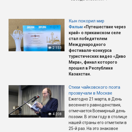
Кын покорил мир
Фильм
«Путешествие через
край» о прикамском селе
стал победителем
Международного
2 153
фестиваля-конкурса
туристических видео «Диво
Мира», финал которого
прошел в Республике
Казахстан.
Стихи чайковского поэта
прозвучали в Москве
Ежегодно 21 марта, в День
весеннего равноденствия,
отмечается Всемирный день
4 208
поэзии. В этом году в столице
нашей страны его отметили в
25-й раз. На это знаковое