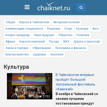
Общие
Вкусно в Чайковском
Авторские колонки
Комментарии специалиста
Рецензии
Спорт
Культура
Авто
Вопрос прокурору
Наше будущее
Общество
Политика
Афиша
Новости компаний
Погода
ЖКХ
Дороги и транспорт
Закон и порядок
Образование
Экономика и финансы
Благоустройство
Здоровье
Экология
Культура
В Чайковском впервые
пройдёт большой
театральный фестиваль
«Камский»
В ноябре в Чайковский со
2 702
своими лучшими
постановками приедут