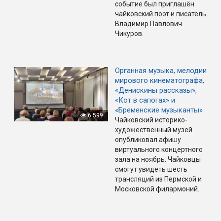
событие был приглашён
чайковский поэт и писатель
Владимир Павлович
Чикуров.
Органная музыка, мелодии
мирового кинематографа,
«Денискины рассказы»,
«Кот в сапогах» и
«Бременские музыканты»
6 599
Чайковский историко-
художественный музей
опубликовал афишу
виртуального концертного
зала на ноябрь. Чайковцы
смогут увидеть шесть
трансляций из Пермской и
Московской филармоний.