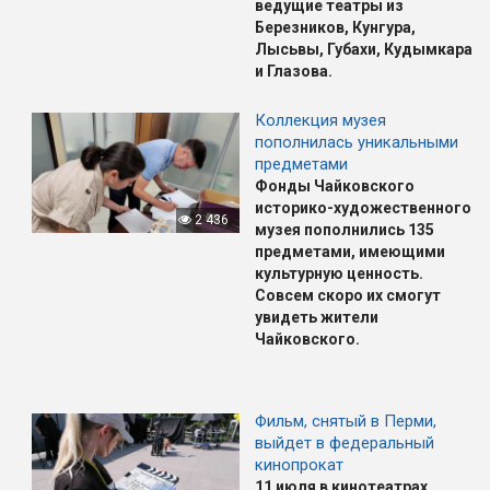
ведущие театры из
Березников, Кунгура,
Лысьвы, Губахи, Кудымкара
и Глазова.
Коллекция музея
пополнилась уникальными
предметами
Фонды Чайковского
историко-художественного
2 436
музея пополнились 135
предметами, имеющими
культурную ценность.
Совсем скоро их смогут
увидеть жители
Чайковского.
Фильм, снятый в Перми,
выйдет в федеральный
кинопрокат
11 июля в кинотеатрах