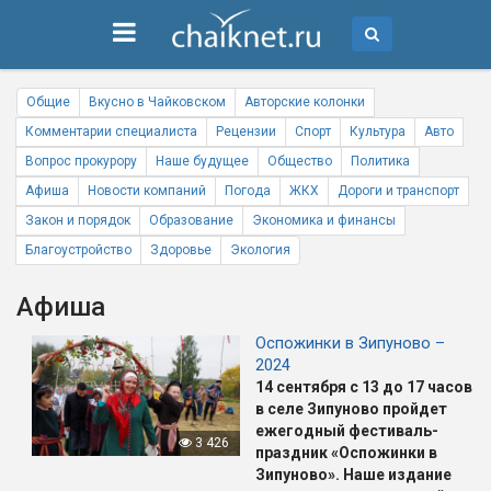
Общие
Вкусно в Чайковском
Авторские колонки
Комментарии специалиста
Рецензии
Спорт
Культура
Авто
Вопрос прокурору
Наше будущее
Общество
Политика
Афиша
Новости компаний
Погода
ЖКХ
Дороги и транспорт
Закон и порядок
Образование
Экономика и финансы
Благоустройство
Здоровье
Экология
Афиша
Оспожинки в Зипуново –
2024
14 сентября с 13 до 17 часов
в селе Зипуново пройдет
ежегодный фестиваль-
3 426
праздник «Оспожинки в
Зипуново».
Наше издание