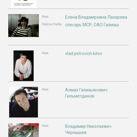
Елена Владмировна Лазарева
Имя:
слесарь МСР, ОАО Газмаш
Работа/Учёба:
vlad petrovich kitov
Имя:
Алмаз Газизьянович
Имя:
Гильметдинов
Владимир Николаевич
Имя:
Чернышев