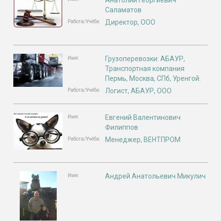
Анатолий Георгиевич
Cаламатов
Директор, ООО
Работа/Учёба:
Грузоперевозки: АБАУР,
Имя:
Транспортная компания
Пермь, Москва, СПб, Уренгой.
Логист, АБАУР, ООО
Работа/Учёба:
Евгений Валентинович
Имя:
Филиппов
Менеджер, ВЕНТПРОМ
Работа/Учёба:
Андрей Анатольевич Микулич
Имя: