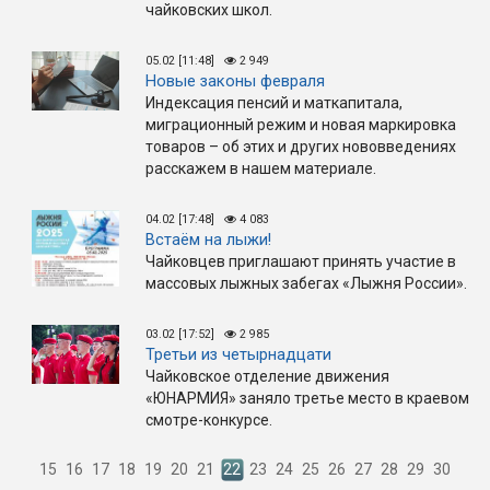
чайковских школ.
05.02 [11:48]
2 949
Новые законы февраля
Индексация пенсий и маткапитала,
миграционный режим и новая маркировка
товаров – об этих и других нововведениях
расскажем в нашем материале.
04.02 [17:48]
4 083
Встаём на лыжи!
Чайковцев приглашают принять участие в
массовых лыжных забегах «Лыжня России».
03.02 [17:52]
2 985
Третьи из четырнадцати
Чайковское отделение движения
«ЮНАРМИЯ» заняло третье место в краевом
смотре-конкурсе.
15
16
17
18
19
20
21
22
23
24
25
26
27
28
29
30