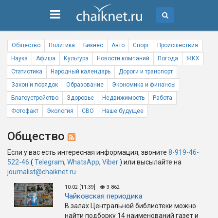
Общество
Политика
Бизнес
Авто
Спорт
Происшествия
Наука
Афиша
Культура
Новости компаний
Погода
ЖКХ
Статистика
Народный календарь
Дороги и транспорт
Закон и порядок
Образование
Экономика и финансы
Благоустройство
Здоровье
Недвижимость
Работа
Фотофакт
Экология
СВО
Наше будущее
Общество
Если у вас есть интересная информация, звоните
8-919-46-
522-46
(
Telegram
,
WhatsApp
,
Viber
) или высылайте на
journalist@chaiknet.ru
10.02 [11:39]
3 862
Чайковская периодика
В залах Центральной библиотеки можно
найти подборку 14 наименований газет и