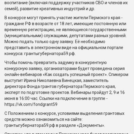
воспитание (включая поддержку участников СВО и членов их
семей), развитие креативных индустрий и др.
В конкурсе могут принять участие жители Пермского края -
граждане РФ в возрасте от 18 лет, имеющие постоянную или
временную регистрацию, не являющиеся государственными
(муниципальными) служащими, депутатами разных уровней.
Можно подать только одну заявку. Её необходимо
представить в электронном виде на официальном портале
конкурса: грантыгубернатора59.рф.
Чтобы помочь превратить задумку в конкурентную
конкурсную заявку, организаторами будет проведена серия
онлайн-вебинаров «Как создать успешный проект». Спикером
выступит Ирина Николаевна Винецкая, заместитель
директора Фонда грантов губернатора Пермского края,
эксперт по подготовке проектов. Вебинары пройдут 2, 9 и 16
июня в 16:00 час. Ссылки на подключение в группе -
https://vk.com/fondgrant59
С Положением о конкурсе, условиями выделения грантовых
средств можно ознакомиться на сайте:
грантыгубернатора59.рф в разделе «Документы».