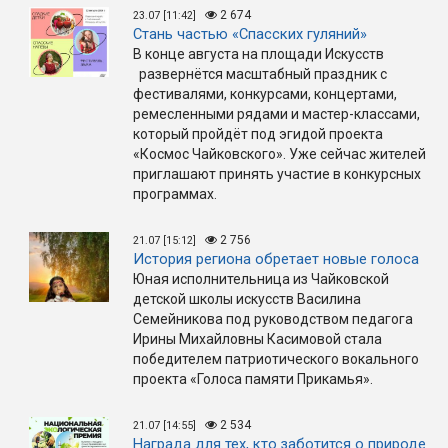
2 674
23.07 [11:42]
Стань частью «Спасских гуляний»
В конце августа на площади Искусств
развернётся масштабный праздник с
фестивалями, конкурсами, концертами,
ремесленными рядами и мастер-классами,
который пройдёт под эгидой проекта
«Космос Чайковского». Уже сейчас жителей
приглашают принять участие в конкурсных
программах.
2 756
21.07 [15:12]
История региона обретает новые голоса
Юная исполнительница из Чайковской
детской школы искусств Василина
Семейникова под руководством педагога
Ирины Михайловны Касимовой стала
победителем патриотического вокального
проекта «Голоса памяти Прикамья».
2 534
21.07 [14:55]
Награда для тех, кто заботится о природе