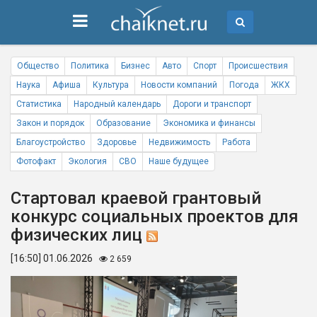
Общество
Политика
Бизнес
Авто
Спорт
Происшествия
Наука
Афиша
Культура
Новости компаний
Погода
ЖКХ
Статистика
Народный календарь
Дороги и транспорт
Закон и порядок
Образование
Экономика и финансы
Благоустройство
Здоровье
Недвижимость
Работа
Фотофакт
Экология
СВО
Наше будущее
Стартовал краевой грантовый
конкурс социальных проектов для
физических лиц
[16:50] 01.06.2026
2 659