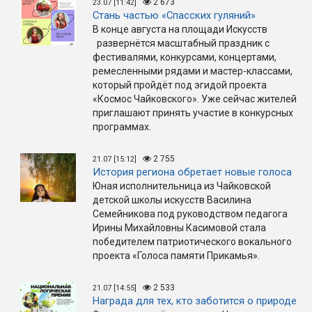
2 673
23.07 [11:42]
Стань частью «Спасских гуляний»
В конце августа на площади Искусств
развернётся масштабный праздник с
фестивалями, конкурсами, концертами,
ремесленными рядами и мастер-классами,
который пройдёт под эгидой проекта
«Космос Чайковского». Уже сейчас жителей
приглашают принять участие в конкурсных
программах.
2 755
21.07 [15:12]
История региона обретает новые голоса
Юная исполнительница из Чайковской
детской школы искусств Василина
Семейникова под руководством педагога
Ирины Михайловны Касимовой стала
победителем патриотического вокального
проекта «Голоса памяти Прикамья».
2 533
21.07 [14:55]
Награда для тех, кто заботится о природе