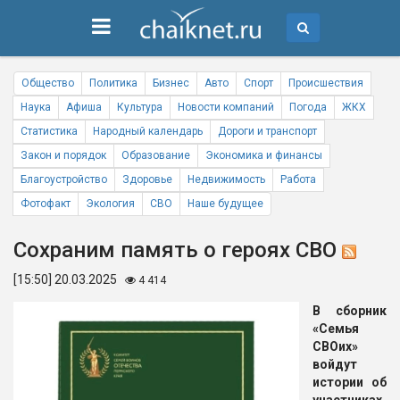
Общество
Политика
Бизнес
Авто
Спорт
Происшествия
Наука
Афиша
Культура
Новости компаний
Погода
ЖКХ
Статистика
Народный календарь
Дороги и транспорт
Закон и порядок
Образование
Экономика и финансы
Благоустройство
Здоровье
Недвижимость
Работа
Фотофакт
Экология
СВО
Наше будущее
Сохраним память о героях СВО
[15:50] 20.03.2025
4 414
В сборник
«Семья
СВОих»
войдут
истории об