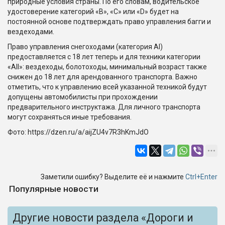
природные условия страны. По его словам, водительское
удостоверение категорий «B», «C» или «D» будет на
постоянной основе подтверждать право управления багги и
вездеходами.
Право управления снегоходами (категория АI)
предоставляется с 18 лет теперь и для техники категории
«АII»: вездеходы, болотоходы, минимальный возраст также
снижен до 18 лет для арендованного транспорта. Важно
отметить, что к управлению всей указанной техникой будут
допущены автомобилисты при прохождении
предварительного инструктажа. Для личного транспорта
могут сохраняться иные требования.
Фото: https://dzen.ru/a/aijZU4v7R3hKmJdO
Заметили ошибку? Выделите её и нажмите
Ctrl+Enter
Популярные новости
Другие новости раздела «Дороги и