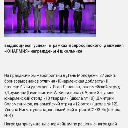
выдающиеся успехи в рамках всероссийского движения
«ЮНАРМИЯ» награждены 4 школьника
На праздничном мероприятии в День Молодежи, 27 июня,
бронзовых знаков отличия «Юнармейская доблесть» III
степени были удостоены: Егор Левашов, юнармейский отряд
«Дружина» (Гимназия им. А. Кирьянова»); Артём Загуляев,
юнармейский отряд «10 гвардия» (школа № 10); Дмитрий
Соломенников, юнармейский отряд «12 рота» (школа № 12);
Ульяна Нигматуллина, юнармейский отряд «СОЮЗ-4» (школа
№ 4).
Награды присуждены юнармейцам по решению наградной