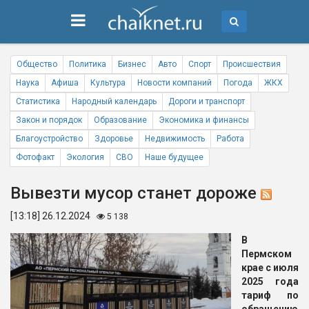
Общество
Политика
Бизнес
Авто
Спорт
Происшествия
Наука
Афиша
Культура
Новости компаний
Погода
ЖКХ
Статистика
Народный календарь
Дороги и транспорт
Закон и порядок
Образование
Экономика и финансы
Благоустройство
Здоровье
Недвижимость
Работа
Фотофакт
Экология
СВО
Наше будущее
Вывезти мусор станет дороже
[13:18] 26.12.2024
5 138
В
Пермском
крае с июля
2025 года
тариф по