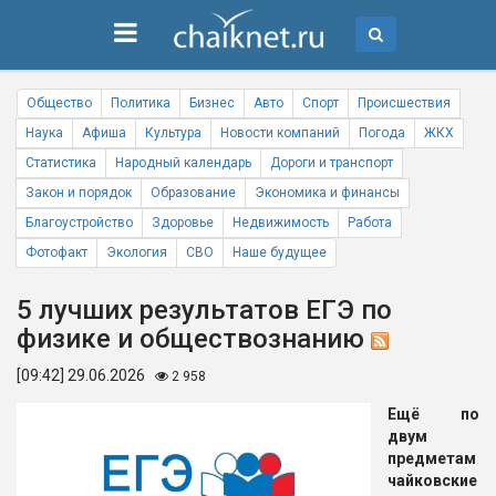
Общество
Политика
Бизнес
Авто
Спорт
Происшествия
Наука
Афиша
Культура
Новости компаний
Погода
ЖКХ
Статистика
Народный календарь
Дороги и транспорт
Закон и порядок
Образование
Экономика и финансы
Благоустройство
Здоровье
Недвижимость
Работа
Фотофакт
Экология
СВО
Наше будущее
5 лучших результатов ЕГЭ по
физике и обществознанию
[09:42] 29.06.2026
2 958
Ещё по
двум
предметам
чайковские