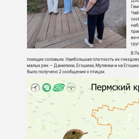
Доб
Гам
Чай
соо
наб
при
веч
гру
В П
поющих соловьях. Наибольшая плотность их гнездов
малых рек — Данилихи, Егошихи, Мулянки и на Егоших
было получено 2 сообщения о птицах.