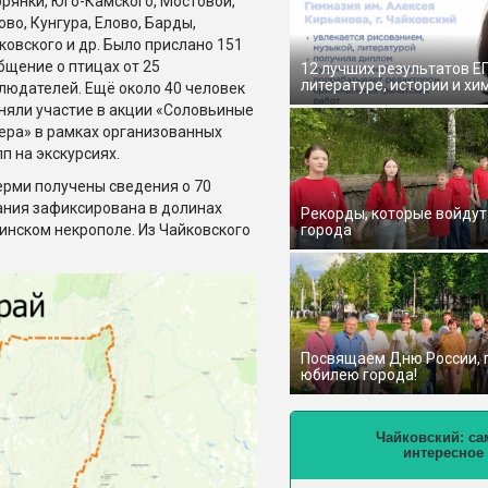
рянки, Юго-Камского, Мостовой,
ово, Кунгура, Елово, Барды,
ковского и др. Было прислано 151
бщение о птицах от 25
12 лучших результатов Е
литературе, истории и хи
людателей. Ещё около 40 человек
няли участие в акции «Соловьиные
ера» в рамках организованных
пп на экскурсиях.
ерми получены сведения о 70
ания зафиксирована в долинах
Рекорды, которые войдут
инском некрополе. Из Чайковского
города
Посвящаем Дню России,
юбилею города!
Чайковский: са
интересное