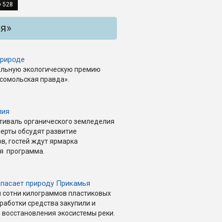
528
ия»
природе
альную экологическую премию
мсомольская правда».
лия
естиваль органического земледелия
перты обсудят развитие
в, гостей ждут ярмарка
ая программа.
спасает природу Прикамья
и сотни килограммов пластиковых
работки средства закупили и
 восстановления экосистемы реки.