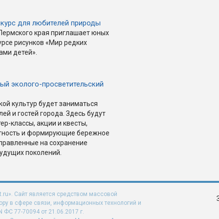
нкурс для любителей природы
Пермского края приглашает юных
урсе рисунков «Мир редких
ами детей».
ный эколого-просветительский
кой культур будет заниматься
й и гостей города. Здесь будут
ер-классы, акции и квесты,
тность и формирующие бережное
правленные на сохранение
будущих поколений.
t.ru». Сайт является средством массовой
ру в сфере связи, информационных технологий и
ФС 77-70094 от 21.06.2017 г.