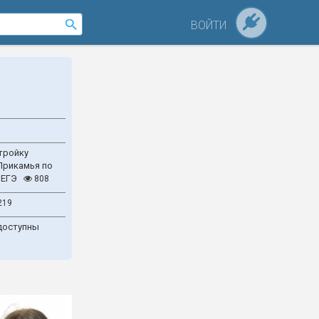
ВОЙТИ
тройку
Прикамья по
 ЕГЭ
808
219
доступны