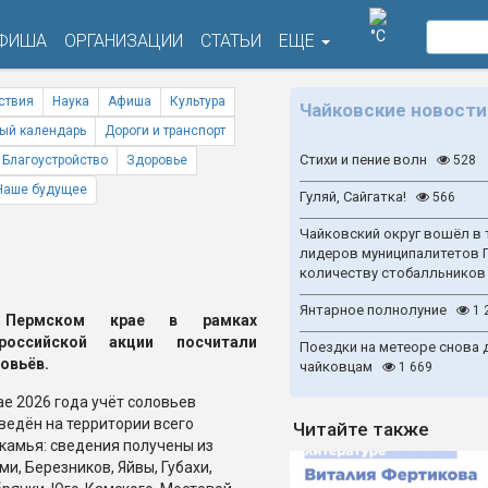
°C
ФИША
ОРГАНИЗАЦИИ
СТАТЬИ
ЕЩЕ
ствия
Наука
Афиша
Культура
Чайковские новости
ый календарь
Дороги и транспорт
Стихи и пение волн
Благоустройство
Здоровье
528
Наше будущее
Гуляй, Сайгатка!
566
Чайковский округ вошёл в 
лидеров муниципалитетов 
количеству стобалльников
Янтарное полнолуние
1 
Пермском крае в рамках
ероссийской акции посчитали
Поездки на метеоре снова 
овьёв.
чайковцам
1 669
ае 2026 года учёт соловьев
ведён на территории всего
Читайте также
камья: сведения получены из
ми, Березников, Яйвы, Губахи,