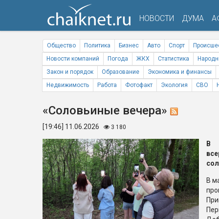
НОВОСТИ
ДУМА
А
Общество
Политика
Бизнес
Авто
Спорт
Происше
Новости компаний
Погода
ЖКХ
Статистика
Народн
Закон и порядок
Образование
Экономика и финансы
Недвижимость
Работа
Фотофакт
Экология
СВО
«Соловьиные вечера»
[19:46] 11.06.2026
3 180
В 
вс
сол
В м
про
При
Пер