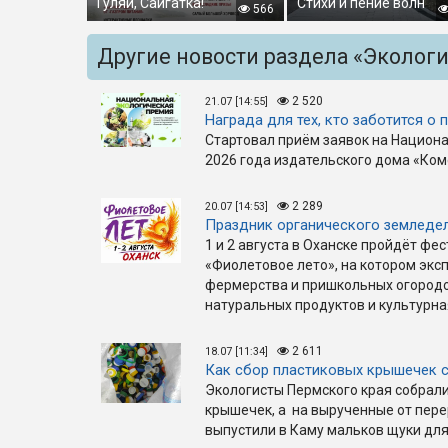
Гуляй, Сайгатка!
Стихи и пение волн
566
Другие новости раздела «Эколог
2 520
21.07 [14:55]
Награда для тех, кто заботится о 
Стартовал приём заявок на Национ
2026 года издательского дома «Ко
2 289
20.07 [14:53]
Праздник органического земледе
1 и 2 августа в Оханске пройдёт ф
«Фиолетовое лето», на котором экс
фермерства и пришкольных огородо
натуральных продуктов и культурн
2 611
18.07 [11:34]
Как сбор пластиковых крышечек 
Экологисты Пермского края собрал
крышечек, а на вырученные от пере
выпустили в Каму мальков щуки для