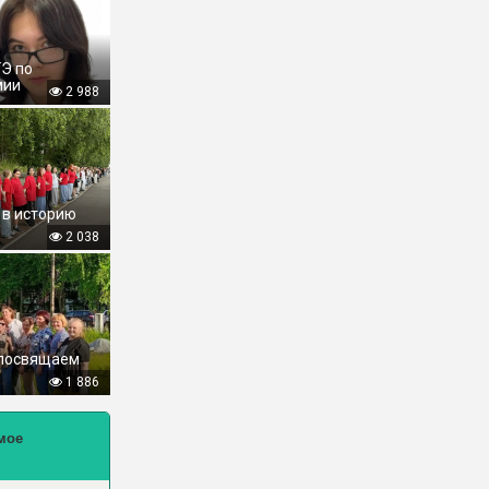
ГЭ по
мии
2 988
 в историю
2 038
 посвящаем
1 886
мое