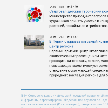
2 440
04.06 [11:03]
Стартовал детский творческий ко
Министерство природных ресурсов 
художников принять участие в конк
растений, лишайников и грибов глаз
6 857
05.09 [17:51]
В Перми открывается самый круп
центр региона
Первый Пермский центр экологичес
экологическим просвещением жителе
проходить кинопоказы, лекции, маст
повышающие экологическую грамо
отношение к окружающей среде, на
природного наследия региона для 
[16+] Сетевое издание «Чайковский городской портал chaikne
информации, зарегистрирован Федеральной службой по надзо
массовых коммуникаций (Роскомнадзор), свидетельство ЭЛ N 