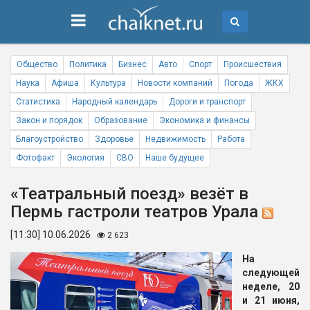
Общество
Политика
Бизнес
Авто
Спорт
Происшествия
Наука
Афиша
Культура
Новости компаний
Погода
ЖКХ
Статистика
Народный календарь
Дороги и транспорт
Закон и порядок
Образование
Экономика и финансы
Благоустройство
Здоровье
Недвижимость
Работа
Фотофакт
Экология
СВО
Наше будущее
«Театральный поезд» везёт в
Пермь гастроли театров Урала
[11:30] 10.06.2026
2 623
На
следующей
неделе, 20
и 21 июня,