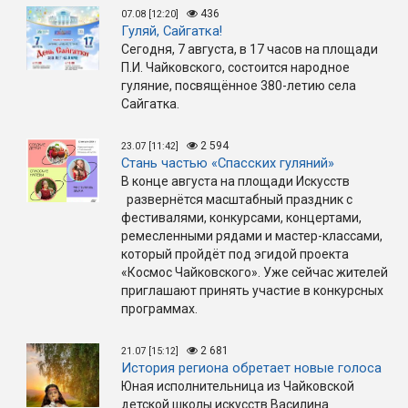
436
07.08 [12:20]
Гуляй, Сайгатка!
Сегодня, 7 августа, в 17 часов на площади
П.И. Чайковского, состоится народное
гуляние, посвящённое 380-летию села
Сайгатка.
2 594
23.07 [11:42]
Стань частью «Спасских гуляний»
В конце августа на площади Искусств
развернётся масштабный праздник с
фестивалями, конкурсами, концертами,
ремесленными рядами и мастер-классами,
который пройдёт под эгидой проекта
«Космос Чайковского». Уже сейчас жителей
приглашают принять участие в конкурсных
программах.
2 681
21.07 [15:12]
История региона обретает новые голоса
Юная исполнительница из Чайковской
детской школы искусств Василина