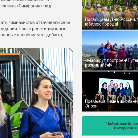
лектива «Симфония» под
Посвящаем Дню России,
ать гимназистов оттачивали своё
юбилею города!
зведения. После репетиции юные
лненные волнением от дебюта,
«Маршрут построен! Путе
развивайся!»
Премьера Гимна школьни
Эпохи
Чайковский: са
интересное