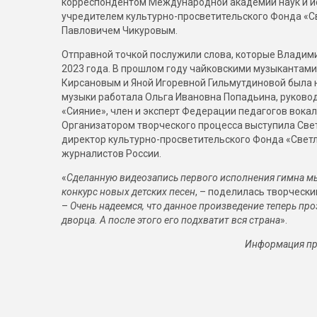
корреспондентом Международной академии наук и иск
учредителем культурно-просветительского Фонда «
Павловичем Чикуровым.
Отправной точкой послужили слова, которые Владим
2023 года. В прошлом году чайковскими музыканта
Кирсановым и Яной Игоревной Гильмутдиновой была 
музыки работала Ольга Ивановна Попадьина, руковод
«Сияние», член и эксперт Федерации педагогов вокал
Организатором творческого процесса выступила Св
директор культурно-просветительского Фонда «Светл
журналистов России.
«
Сделанную видеозапись первого исполнения гимна 
конкурс новых детских песен
, – поделилась творческ
–
Очень надеемся, что данное произведение теперь про
дворца. А после этого его подхватит вся страна
».
Информация пр