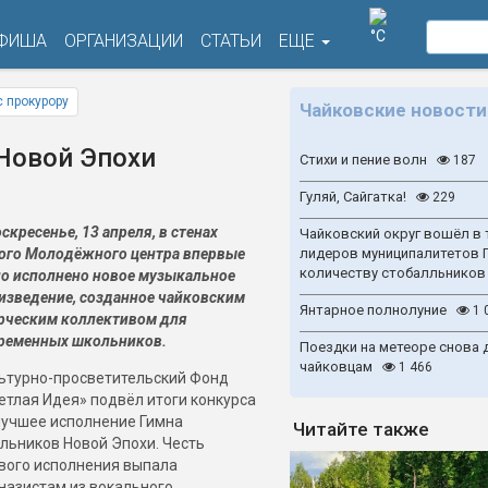
°C
ФИША
ОРГАНИЗАЦИИ
СТАТЬИ
ЕЩЕ
 прокурору
Чайковские новости
Новой Эпохи
Стихи и пение волн
187
Гуляй, Сайгатка!
229
оскресенье, 13 апреля, в стенах
Чайковский округ вошёл в 
ого Молодёжного центра впервые
лидеров муниципалитетов 
количеству стобалльников
о исполнено новое музыкальное
изведение, созданное чайковским
Янтарное полнолуние
1 
рческим коллективом для
ременных школьников.
Поездки на метеоре снова 
чайковцам
1 466
ьтурно-просветительский Фонд
етлая Идея» подвёл итоги конкурса
лучшее исполнение Гимна
Читайте также
льников Новой Эпохи. Честь
вого исполнения выпала
назистам из вокального