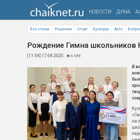
НОВОСТИ
ДУМА
А
Все статьи
Рецензии
Спорт
Культура
Авто
Вопрос
Рождение Гимна школьников 
[11:54] 17.04.2025
6 599
В в
нов
был
про
тво
сов
Кул
«Св
на 
шко
пер
гим