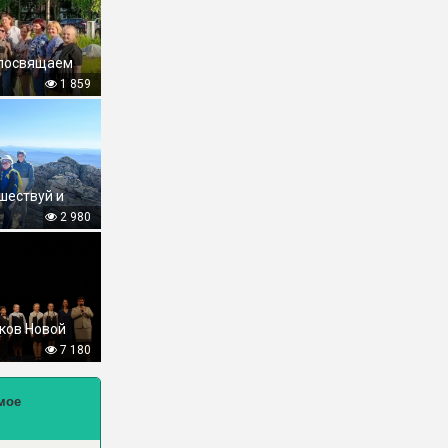
 посвящаем
1 859
шествуй и
2 980
ков Новой
7 180
мое