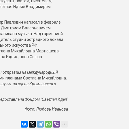
усств, поэтом, писателем,
Светлая Идея» Владимиром
ир Павлович написал в феврале
ми Дмитрием Валерьевичем
написана музыка. Над гармонией
итель студии эстрадного вокала
ьного искусства РФ.
етлана Михайловна Мартюшева,
ая Идея», член Союза
мы отправим на международный
ими планами Светлана Михайловна.
звучит на сцене Кремлёвского
едоставлена Фондом "Светлая Идея"
Фото: Любовь Иванова