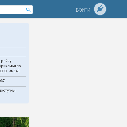
ВОЙТИ
тройку
Прикамья по
 ЕГЭ
540
037
доступны